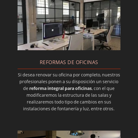
Enlucir paredes: qué es y cómo se hace
¿Qué es el suelo radiante y que ventajas
aporta?
Ventajas de realizar una reforma integral en
tu vivienda
Escaparatismo: reformas y decoración de
escaparates
REFORMAS DE OFICINAS
Rehabilitación de casas antiguas de pueblo
Si desea renovar su oficina por completo, nuestros
Reformas de chalets
profesionales ponen a su disposición un servicio
de
reforma integral para oficinas
, con el que
PINTORES ZARAGOZA
modificaremos la estructura de las salas y
Reformas baratas en Zaragoza
realizaremos todo tipo de cambios en sus
instalaciones de fontanería y luz, entre otros.
Reformas Zaragoza Las Fuentes
Reformas de naves industriales
Reformas para centros educativos