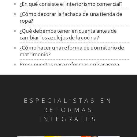
¿En qué consiste el interiorismo comercial?
¿Cómo decorar la fachada de una tienda de
ropa?
¿Qué debemos tener en cuenta antes de
cambiar los azulejos de la cocina?
¿Cómo hacer una reforma de dormitorio de
matrimonio?
Presupuestos para reformas en Zaragoza
Reformas con pladur en Zaragoza
Reforma de bodegas en Zaragoza
Reforma de comunidades de vecinos en
ESPECIALISTAS EN
Zaragoza
REFORMAS
Ayudas a la rehabilitación de viviendas en
Aragón 2020
INTEGRALES
Reformas secas: cómo hacer reformas sin
necesidad de obras