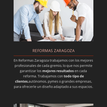
Reformas de pisos en Zaragoza
Cambio de bañera por ducha Zaragoza
Quitar gotelé Zaragoza
Interiorismo creativo en Zaragoza
Convertir local en vivienda en Zaragoza
Reformas en Utebo
REFORMAS ZARAGOZA
Reformas en Valdespartera
En Reformas Zaragoza trabajamos con los mejores
Ventajas de realizar una reforma en verano
profesionales de cada gremio, lo que nos permite
Reforma integral de tiendas en Zaragoza
garantizar los
mejores resultados
en cada
reforma. Trabajamos con
todo tipo de
Home staging: reforma tu casa para venderla
clientes
,autónomos, pymes o grandes empresas,
más rápido
para ofrecerle un diseño adaptado a sus espacios.
Revocar paredes: ¿qué es y cómo se hace?
Derribo de tabiques
Albañilería en Zaragoza